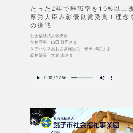
たった2年で離職率を10%以上
厚労大臣表彰優良賞受賞！理念
の挑戦
社会福祉法人敬友会
常務理事 山田 賢司さま
ケアハウスあおさぎ施設長 安田 和広さま
総務部長 大倉 崇さま