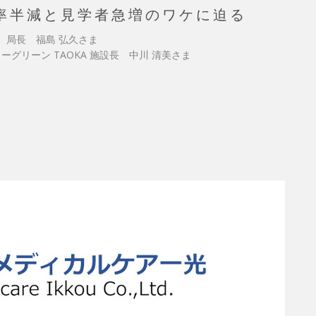
率半減と見学者急増のワケに迫る
 局長 福島 弘久さま
グリーン TAOKA 施設長 中川 清美さま